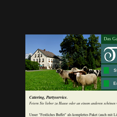
Das Ga
S
E
Catering, Partyservice.
Feiern Sie lieber zu Hause oder an einem anderen schönen O
Unser "Festliches Buffet" als komplettes Paket (auch mit L