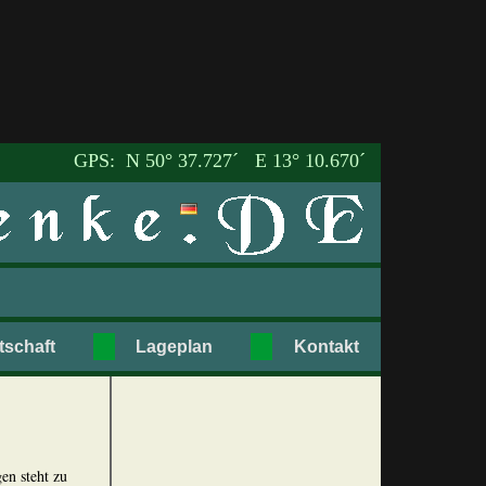
GPS: N 50° 37.727´ E 13° 10.670´
tschaft
Lageplan
Kontakt
das gastheus mit
en steht zu